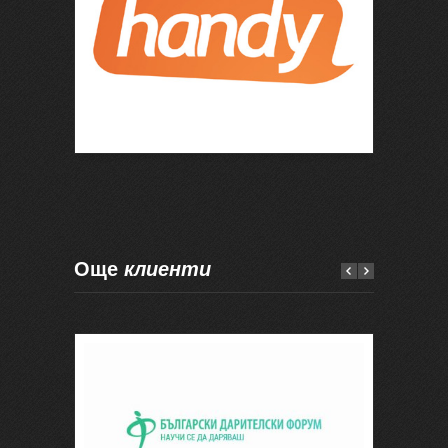
Още
клиенти