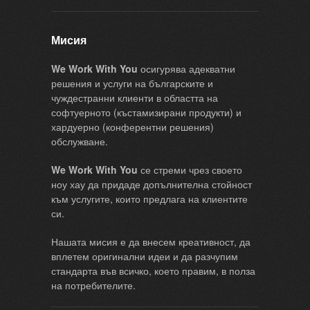
Мисия
We Work With You
осигурява адекватни
решения и услуги на българските и
чуждестранни клиенти в областта на
софтуерното (къстамизирани продукти) и
хардуерно (конферентни решения)
обслужване.
We Work With You
се стреми чрез своето
ноу хау да придаде допълнителна стойност
към услугите, които предлага на клиентите
си.
Нашата мисия е да внесем креативност, да
вплетем оригинални идеи и да разчупим
стандарта във всичко, което правим, в полза
на потребителите.