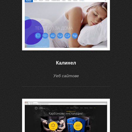
Калинел
Уеб сайтове