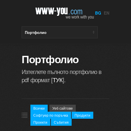
BG
EN
Портфолио
Изтеглете пълното портфолио в
pdf формат [
ТУК
].
Всички
Уеб сайтове
Софтуер по поръчка
Продукти
Проекти
Събития