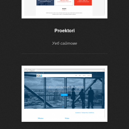
Proektori
Уеб сайтове