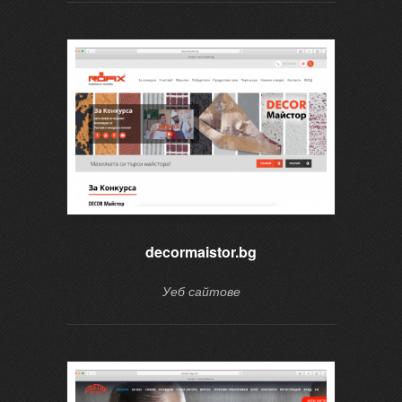
МИНАЛИТЕ ВРЪЗКИ СЕГА – СЕМИНАР
decormaistor.bg
Уеб сайтове