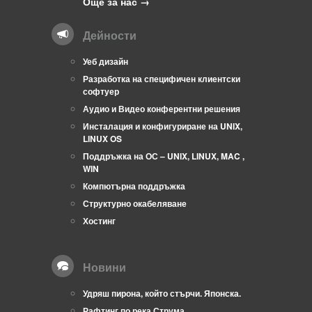
Още за нас →
Дейности
Уеб дизайн
Разработка на специфичен клиентски
софтуер
Аудио и Видео конферентни решения
Инсталация и конфигуриране на UNIX,
LINUX OS
Поддръжка на ОС – UNIX, LINUX, MAC ,
WIN
Компютърна поддръжка
Структурно окабеляване
Хостинг
Новини
Удряш пирона, който стърчи. Японска.
Рафтинг по река Струма