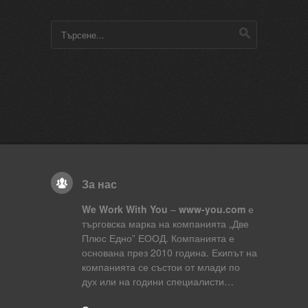
За нас
We Work With You
–
www-you.com
е
търговска марка на компанията „Две
Плюс Едно” ЕООД. Компанията е
основана през 2010 година. Екипът на
компанията се състои от млади по
дух или на години специалисти…