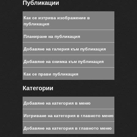
Публикации
Как се изтрива изображение в
публикация
Планиране на публикация
Добавяне на галерия към публикация
Добавяне на снимка към публикация
Как се прави публикация
Категории
Добавяне на категория в меню
Изтриване на категория в главното меню
Добавяне на категория в главното меню