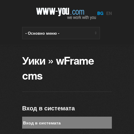
BG
EN
Уики
» wFrame
cms
Вход в системата
Вход в системата