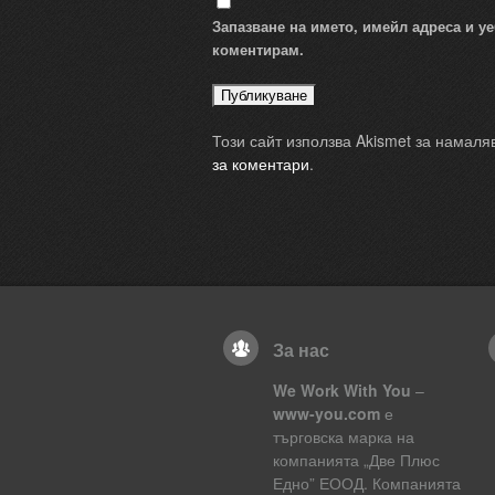
Запазване на името, имейл адреса и уе
коментирам.
Този сайт използва Akismet за намал
за коментари
.
За нас
We Work With You
–
www-you.com
е
търговска марка на
компанията „Две Плюс
Едно” ЕООД. Компанията