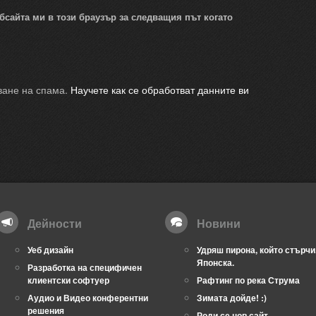
бсайта ми в този браузър за следващия път когато
яване на спама.
Научете как се обработват данните ви
Дейности
Новини
Уеб дизайн
Удряш пирона, който стърчи
Японска.
Разработка на специфичен
клиентски софтуер
Рафтинг по река Струма
Аудио и Видео конферентни
Зимата дойде! :)
решения
Роди се нов сайт –