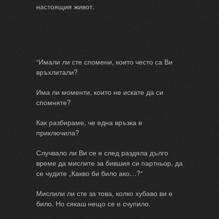
настоящия живот.
“Имали ли сте спомени, които често са Ви
връхлитали?
Има ли моменти, които не искате да си
спомняте?
Как разбираме, че една връзка е
приключила?
Случвало ли Ви се е след раздяла дълго
време да мислите за бившия си партньор, да
се чудите „Какво би било ако…?“
Мислили ли сте за това, колко хубаво ви е
било. Но сякаш нещо се е счупило.