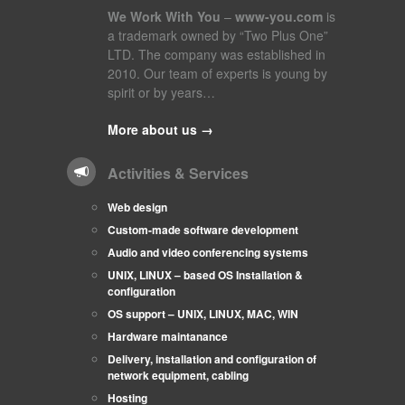
We Work With You
–
www-you.com
is
a trademark owned by “Two Plus One”
LTD. The company was established in
2010. Our team of experts is young by
spirit or by years…
More about us →
Activities & Services
Web design
Custom-made software development
Audio and video conferencing systems
UNIX, LINUX – based OS Installation &
configuration
OS support – UNIX, LINUX, MAC, WIN
Hardware maintanance
Delivery, installation and configuration of
network equipment, cabling
Hosting