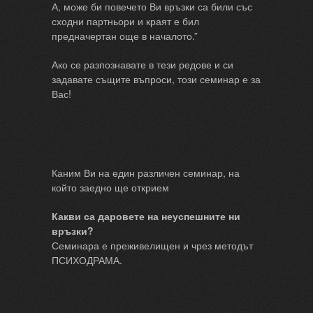
А, може би повечето Ви връзки са били със
сходни партньори и краят е бил
предначертан още в началото.”
Ако се разпознавате в тези редове и си
задавате същите въпроси, този семинар е за
Вас!
Каним Ви на един различен семинар, на
който заедно ще открием
Какви са даровете на неуспешните ни
връзки?
Семинара е преживелищен и чрез методът
ПСИХОДРАМА.