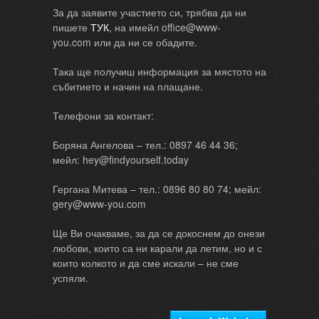
За да заявите участието си, трябва да ни
пишете
ТУК
, на имейл office@www-
you.com или да ни се обадите.
Така ще получиш информация за мястото на
събитието и начин на плащане.
Телефони за контакт:
Боряна Ангелова – тел.: 0897 46 44 36;
мейл: hey@findyourself.today
Гергана Митева – тел.: 0896 80 80 74; мейл:
gery@www-you.com
Ще Ви очакваме, за да се докоснем до онези
любови, които са ни карали да летим, но и с
които колкото и да сме искали – не сме
успяли.