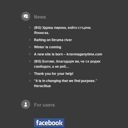
News
(BG) Удряш пирона, който стърчи.
Японска.
Rafting on Struma river
Winter is coming
A new site is born – kravmaganytime.com
(BG) Богове, благодаря ви, че се родих
свободен, а не роб…
Thank you for your help!
“It is in changing that we find purpose.”
Heraclitus
For users