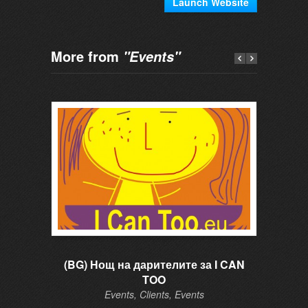
Launch Website
More from
"Events"
(BG) Нощ на дарителите за I CAN
Cour
TOO
Events, Clients, Events