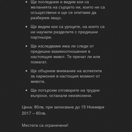
Ще погледнем и видим кои са
желанията на сърцето ни, които не са
осъществени и ще се опитаме да
разберем защо.
Ще видим кои са уроците, на които са
ни научили разделите с предишни
партньори.
Ще изследваме има ли следи от
предишни взаимоотношения в
настоящия живот. Те пречат ли или
помагат.
Ще обърнем внимание на аспектите
за хармония в настощия момент от
живота.
Ще потърсим отговорите на трудни
въпроси, останали неизяснени.
Цена: 80лв, при записване до 15 Ноември
2017 – 60лв.
Местата са ограничени!