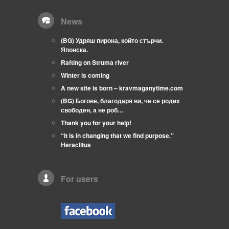
News
(BG) Удряш пирона, който стърчи.
Японска.
Rafting on Struma river
Winter is coming
A new site is born – kravmaganytime.com
(BG) Богове, благодаря ви, че се родих
свободен, а не роб…
Thank you for your help!
“It is in changing that we find purpose.”
Heraclitus
For users