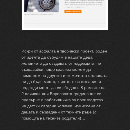
Искри от асфалта е творчески проект, роден
от идеята да събудим в нашите деца
желанието да създават, от надеждата, че
създавайки нещо красиво можем да
помогнем на другите и от мечтата столицата
ни да бъде място, където тези желания и
надежди могат да се сбъднат. В рамките на
2 почивни дни Борисовата градина ще се
превърне в работилничка за производство
на детски лагерни колички, измислени от
децата и създадени от техните ръце (с
помощта на техните родители)…