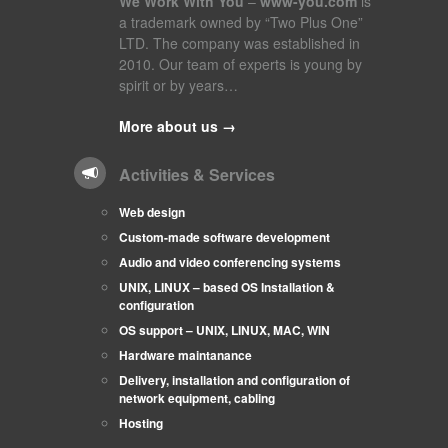
We Work With You
–
www-you.com
is
a trademark owned by “Two Plus One”
LTD. The company was established in
2010. Our team of experts is young by
spirit or by years…
More about us →
Activities & Services
Web design
Custom-made software development
Audio and video conferencing systems
UNIX, LINUX – based OS Installation &
configuration
OS support – UNIX, LINUX, MAC, WIN
Hardware maintanance
Delivery, installation and configuration of
network equipment, cabling
Hosting