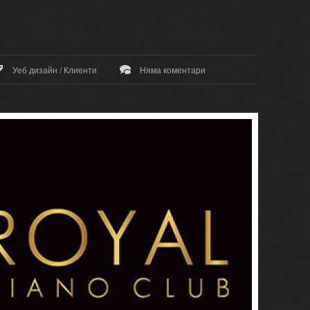
Уеб дизайн
/
Клиенти
Няма коментари