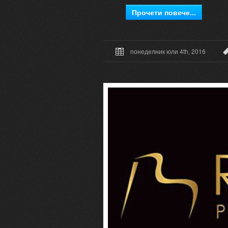
Прочети повече...
понеделник юли 4th, 2016