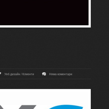
Уеб дизайн
/
Клиенти
Няма коментари