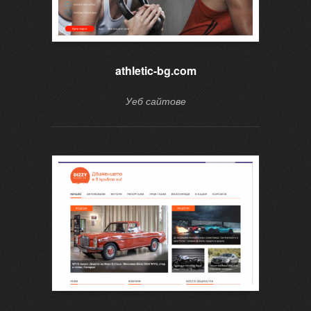
athletic-bg.com
Уеб сайтове