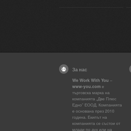
За нас
We Work With You
–
www-you.com
е
търговска марка на
компанията „Две Плюс
Едно” ЕООД. Компанията
е основана през 2010
година. Екипът на
компанията се състои от
млади по дух или на