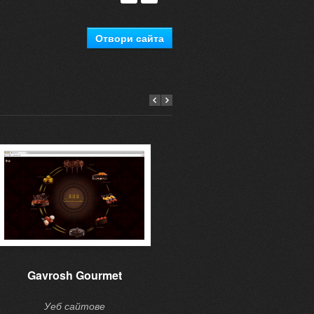
Отвори сайта
Gavrosh Gourmet
Learning to give
Уеб сайтове
Уеб сайтове