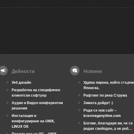
Дейности
Новини
Уеб дизайн
Удряш пирона, който стърчи
Японска.
Разработка на специфичен
клиентски софтуер
Рафтинг по река Струма
Аудио и Видео конферентни
Зимата дойде! :)
решения
Роди се нов сайт –
Инсталация и
kravmaganytime.com
конфигуриране на UNIX,
Богове, благодаря ви, че се
LINUX OS
родих свободен, а не роб…
Поддръжка на ОС – UNIX,