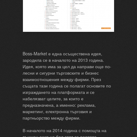
Boss-Market е една осъществена идея,
зародила се в началото на 2013 година.
Идея, която има за цел да направи още по-
лесни и сигурни търговските и бизнес
взаимоотношения между фирми. През
същата тази година се полагат основите по
изграждането на платформата и се
набелязват целите, за които е
предназначена, а именно: реклама,
маркетинг, електронна търговия и
партньорство между фирми.
В началото на 2014 година с помощта на
външен екип на бял свят се появява