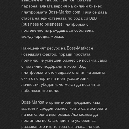
първоначалната версия на онлайн бизнес
платформата Boss-Market.com. Така се дава
старта на единствената по рода си В2В
(business to business) платформа с
постепенно изграждаща се собствена
международна мрежа.
Най-ценният ресурс на Boss-Market е
човешкият фактор, поради простата
причина, че успешен бизнес се постига само
с правилно подбраните хора. Зад
платформата стои здраво стъпил на земята
екип от енергични и ентусиазирани
личности, убедени, че могат да постигнат
набелязаните цели.
Boss-Market е ориентиран предимно към
малкия и среден бизнес, които са в основата
на всяка една икономика. Ако можем да
постигнем по-благоприятни условия за
развиването им, то това означава, че сме