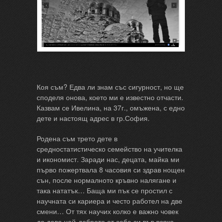
Коя съм? Едва ли знам със сигурност, но ще
споделя онова, което ми е известно отчасти.
Казвам се Ивелина, на 37г., омъжена, с едно
дете и настоящ адрес в гр.София.
Родена съм трето дете в
средностатистическо семейство на учителка
и икономист. Заради нас, децата, майка ми
първо пожертвала 8 часовия си здрав нощен
сън, после нормалното кръвно налягане и
така нататък… Баща ми пък се простил с
научната си кариера и често работел на две
смени… От тях научих колко е важно човек
да дава най-доброто от себе си във всяка