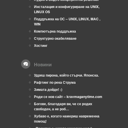
Инсталация и конфигуриране на UNIX,
LINUX OS
Поддръжка на ОС – UNIX, LINUX, MAC ,
WIN
Компютърна поддръжка
Структурно окабеляване
Хостинг
Новини
Удряш пирона, който стърчи. Японска.
Рафтинг по река Струма
Зимата дойде! :)
Роди се нов сайт – kravmaganytime.com
Богове, благодаря ви, че се родих
свободен, а не роб…
Хубаво е, когато намериш навременна
помощ!