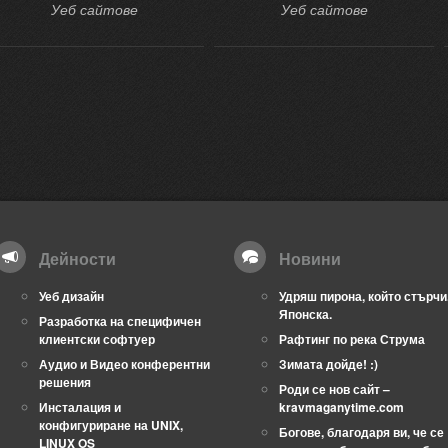
Уеб сайтове
Уеб сайтове
Дейности
Новини
Уеб дизайн
Удряш пирона, който стърчи
Японска.
Разработка на специфичен
клиентски софтуер
Рафтинг по река Струма
Аудио и Видео конферентни
Зимата дойде! :)
решения
Роди се нов сайт –
Инсталация и
kravmaganytime.com
конфигуриране на UNIX,
Богове, благодаря ви, че се
LINUX OS