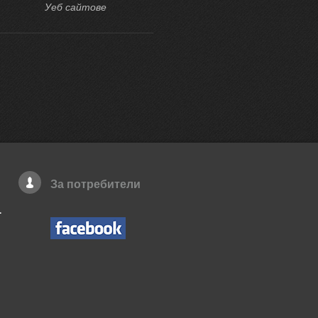
Уеб сайтове
Уеб сайтове
За потребители
.