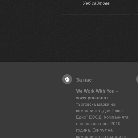
Уеб сайтове
За нас
We Work With You
–
www-you.com
е
търговска марка на
компанията „Две Плюс
Едно” ЕООД. Компанията
е основана през 2010
година. Екипът на
компанията се състои от