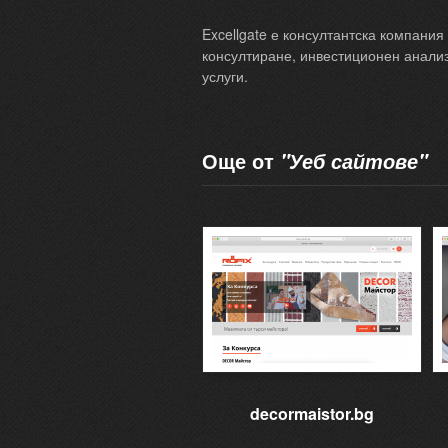
Excellgate е консултантска компани
консултиране, инвестиционен анализ
услуги.
Още от
"Уеб сайтове"
decormaistor.bg