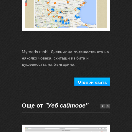
Myroads.mobi. Дневник на пътешествията на
няколко човека, скитащи из бита и
душевността на българина.
Отвори сайта
Още от
"Уеб сайтове"