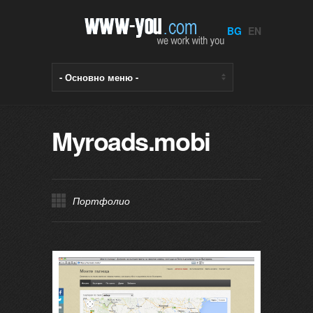
BG
EN
Myroads.mobi
Портфолио