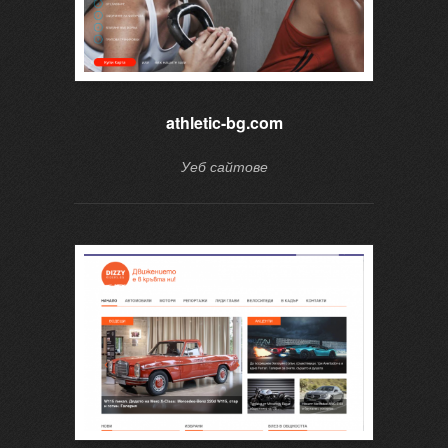
athletic-bg.com
Уеб сайтове