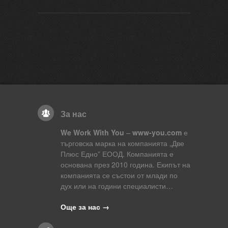
За нас
We Work With You
–
www-you.com
е
търговска марка на компанията „Две
Плюс Едно” ЕООД. Компанията е
основана през 2010 година. Екипът на
компанията се състои от млади по
дух или на години специалисти…
Още за нас →