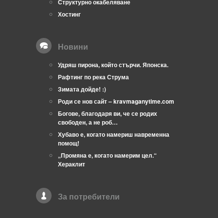
Структурно окабеляване
Хостинг
Новини
Удряш пирона, който стърчи. Японска.
Рафтинг по река Струма
Зимата дойде! :)
Роди се нов сайт – kravmaganytime.com
Богове, благодаря ви, че се родих
свободен, а не роб…
Хубаво е, когато намериш навременна
помощ!
„Промяна е, когато намерим цел.“
Хераклит
За потребители