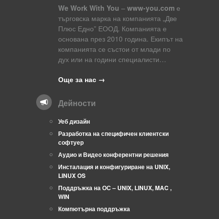
We Work With You
–
www-you.com
е
търговска марка на компанията „Две
Плюс Едно” ЕООД. Компанията е
основана през 2010 година. Екипът на
компанията се състои от млади по
дух или на години специалисти…
Още за нас →
Дейности
Уеб дизайн
Разработка на специфичен клиентски
софтуер
Аудио и Видео конферентни решения
Инсталация и конфигуриране на UNIX,
LINUX OS
Поддръжка на ОС – UNIX, LINUX, MAC ,
WIN
Компютърна поддръжка